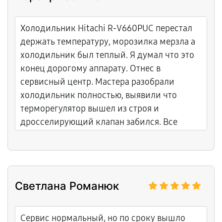
Холодильник Hitachi R-V660PUC перестал
держать температуру, морозилка мерзла а
холодильник был теплый. Я думал что это
конец дорогому аппарату. Отнес в
сервисный центр. Мастера разобрали
холодильник полностью, выявили что
терморегулятор вышел из строя и
дросселирующий клапан забился. Все
очистили, терморегулятор заменили,
отрегулировали температуру в каждом
отделе. Курьер привез аккуратно.
Объяснили что произошло и как правильно
Светлана Романюк
ухаживать. После работы холодильник
работает как надо, температура идеальная
везде. Счастлив что не потратился на новый.
Сервис нормальный, но по сроку вышло