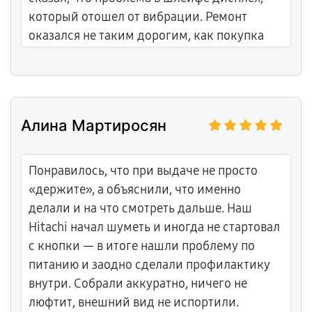
который отошел от вибрации. Ремонт
оказался не таким дорогим, как покупка
нового экрана. Мастер восстановил контакт
и дополнительно закрепил шлейф, чтобы
ситуация не повторилась. Понравилось, что
не стали разводить на замену модуля
Алина Мартиросян
целиком. Экран теперь показывает четко,
все цифры видны.
Понравилось, что при выдаче не просто
«держите», а объяснили, что именно
делали и на что смотреть дальше. Наш
Hitachi начал шуметь и иногда не стартовал
с кнопки — в итоге нашли проблему по
питанию и заодно сделали профилактику
внутри. Собрали аккуратно, ничего не
люфтит, внешний вид не испортили.