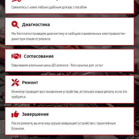
Свяжитесь с нами любым удобным для вас способом
Диагностика
Мы бесплатно проведем диагностику и сообщим о выявленных неисправностях -
даже при отказе от ремонта
Согласование
Озвучиваем реальные цены ДО ремонта - без скрытых доп. услуг
Ремонт
Инженер проводит восстановление устройства, используя новые детали, если это
требуется.
Завершение
После ремонта, вы или наш курьер возвращает устройство с гарантийным
бланком.