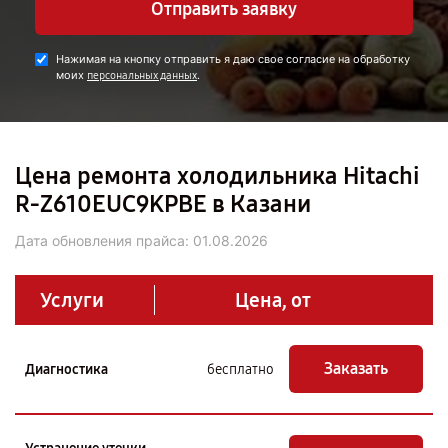
Отправить заявку
Нажимая на кнопку отправить я даю свое согласие на обработку
моих
.
персональных данных
Цена ремонта холодильника Hitachi
R-Z610EUC9KPBE в Казани
Дата обновления прайса:
01.08.2026
Услуги
Цена, от
Заказать
Диагностика
бесплатно