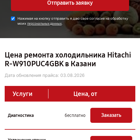
Отправить заявку
Нажимая на кнопку отправить я даю свое согласие на обработку
моих
.
персональных данных
Цена ремонта холодильника Hitachi
R-W910PUC4GBK в Казани
Дата обновления прайса:
03.08.2026
Услуги
Цена, от
Заказать
Диагностика
бесплатно