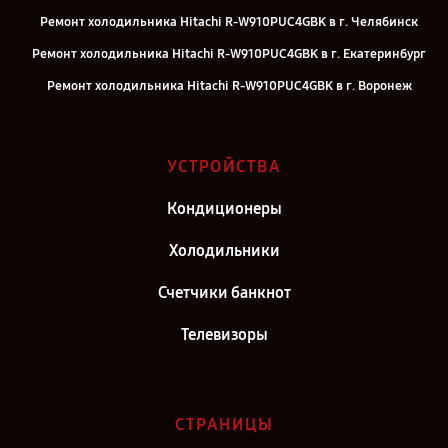
Ремонт холодильника Hitachi R-W910PUC4GBK в г. Челябинск
Ремонт холодильника Hitachi R-W910PUC4GBK в г. Екатеринбург
Ремонт холодильника Hitachi R-W910PUC4GBK в г. Воронеж
Ремонт холодильника Hitachi R-W910PUC4GBK в г. Саратов
Ремонт холодильника Hitachi R-W910PUC4GBK в г. Самара
УСТРОЙСТВА
Ремонт холодильника Hitachi R-W910PUC4GBK в г. Киров
Кондиционеры
Ремонт холодильника Hitachi R-W910PUC4GBK в г. Москва
Ремонт холодильника Hitachi R-W910PUC4GBK в г. Санкт-
Холодильники
Петербург
Счетчики банкнот
Телевизоры
СТРАНИЦЫ