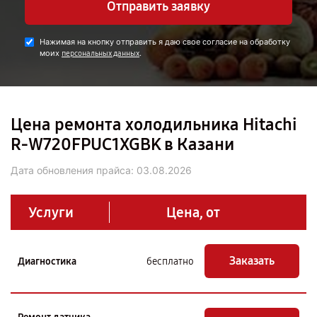
Отправить заявку
Нажимая на кнопку отправить я даю свое согласие на обработку
моих
.
персональных данных
Цена ремонта холодильника Hitachi
R-W720FPUC1XGBK в Казани
Дата обновления прайса:
03.08.2026
Услуги
Цена, от
Заказать
Диагностика
бесплатно