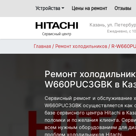
Устройства
Цены на ремонт
Отзывы
Казань, ул. Петербур
Ежедневно, с 10
Сервисный центр
/
/
R-W660P
Главная
Ремонт холодильников
Ремонт холодильника
W660PUC3GBK в Ка
Сервисный ремонт и обслуживание хо
W660PUC3GBK осуществляется как с 
базе сервисного центра Hitachi в Каз
поломки и пожелания клиента. Серв
всем нужным оборудованием для диа
проблем холодильников Hitachi.