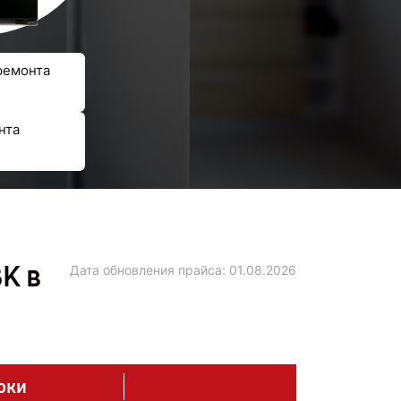
ремонта
нта
K в
Дата обновления прайса:
01.08.2026
оки