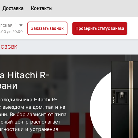
Доставка
Контакты
гская, 1
▼
Проверить статус заказа
Заказать звонок
:00 до 20:00
UC3GBK
 Hitachi R-
зани
лодильника Hitachi R-
выездом на дом, так и на
ани. Выбор зависит от типа
исный центр располагает
гностики и устранения