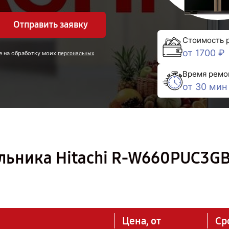
Отправить заявку
Стоимость 
от 1700 ₽
е на обработку моих
персональных
Время ремо
от 30 мин
льника Hitachi R-W660PUC3GB
Цена, от
Ср