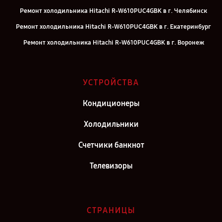
Ремонт холодильника Hitachi R-W610PUC4GBK в г. Челябинск
Ремонт холодильника Hitachi R-W610PUC4GBK в г. Екатеринбург
Ремонт холодильника Hitachi R-W610PUC4GBK в г. Воронеж
Ремонт холодильника Hitachi R-W610PUC4GBK в г. Саратов
Ремонт холодильника Hitachi R-W610PUC4GBK в г. Самара
УСТРОЙСТВА
Ремонт холодильника Hitachi R-W610PUC4GBK в г. Киров
Кондиционеры
Ремонт холодильника Hitachi R-W610PUC4GBK в г. Москва
Ремонт холодильника Hitachi R-W610PUC4GBK в г. Санкт-
Холодильники
Петербург
Счетчики банкнот
Телевизоры
СТРАНИЦЫ