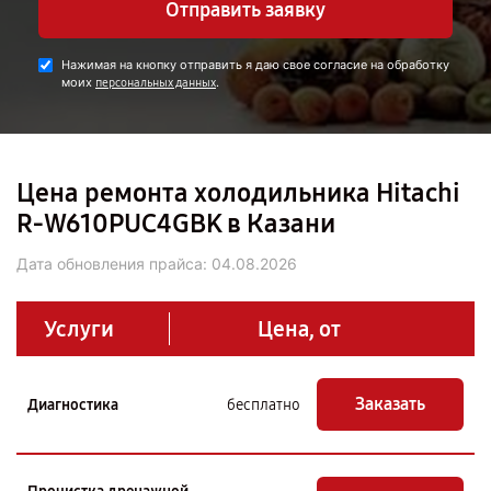
Отправить заявку
Нажимая на кнопку отправить я даю свое согласие на обработку
моих
.
персональных данных
Цена ремонта холодильника Hitachi
R-W610PUC4GBK в Казани
Дата обновления прайса:
04.08.2026
Услуги
Цена, от
Заказать
Диагностика
бесплатно