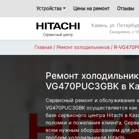
Устройства
Цены на ремонт
Отзывы
Казань, ул. Петербур
Ежедневно, с 10
Сервисный центр
/
/
R-VG470
Главная
Ремонт холодильников
Ремонт холодильника
VG470PUC3GBK в Ка
Сервисный ремонт и обслуживание хо
VG470PUC3GBK осуществляется как с
базе сервисного центра Hitachi в Каз
поломки и пожелания клиента. Серв
всем нужным оборудованием для диа
проблем холодильников Hitachi.