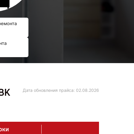
ремонта
нта
BK
Дата обновления прайса:
02.08.2026
оки