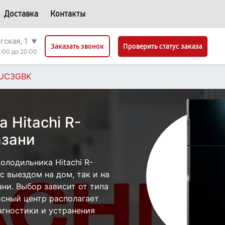
Доставка
Контакты
гская, 1
▼
Проверить статус заказа
Заказать звонок
:00 до 20:00
PUC3GBK
 Hitachi R-
зани
лодильника Hitachi R-
 выездом на дом, так и на
ани. Выбор зависит от типа
исный центр располагает
гностики и устранения