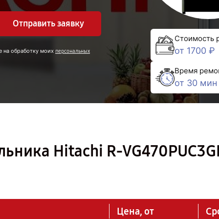
Отправить заявку
Стоимость 
от 1700 ₽
е на обработку моих
персональных
Время ремо
от 30 мин
льника Hitachi R-VG470PUC3G
Цена, от
Ср