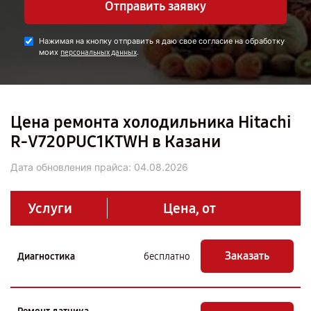
Отправить заявку
Нажимая на кнопку отправить я даю свое согласие на обработку
моих
.
персональных данных
Цена ремонта холодильника Hitachi
R-V720PUC1KTWH в Казани
Дата обновления прайса:
04.08.2026
Услуги
Цена, от
Заказать
Диагностика
бесплатно