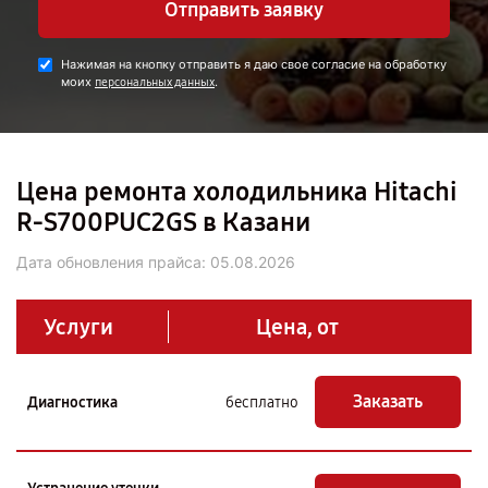
Отправить заявку
Нажимая на кнопку отправить я даю свое согласие на обработку
моих
.
персональных данных
Цена ремонта холодильника Hitachi
R-S700PUC2GS в Казани
Дата обновления прайса:
05.08.2026
Услуги
Цена, от
Заказать
Диагностика
бесплатно