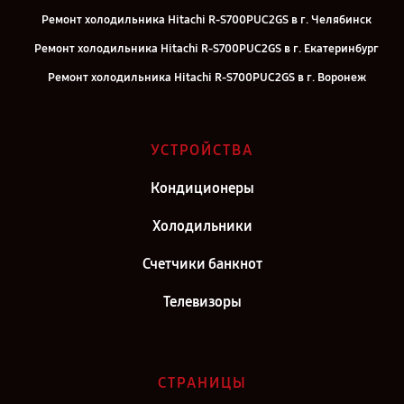
Ремонт холодильника Hitachi R-S700PUC2GS в г. Челябинск
Ремонт холодильника Hitachi R-S700PUC2GS в г. Екатеринбург
Ремонт холодильника Hitachi R-S700PUC2GS в г. Воронеж
Ремонт холодильника Hitachi R-S700PUC2GS в г. Саратов
Ремонт холодильника Hitachi R-S700PUC2GS в г. Самара
УСТРОЙСТВА
Ремонт холодильника Hitachi R-S700PUC2GS в г. Киров
Кондиционеры
Ремонт холодильника Hitachi R-S700PUC2GS в г. Москва
Ремонт холодильника Hitachi R-S700PUC2GS в г. Санкт-Петербург
Холодильники
Счетчики банкнот
Телевизоры
СТРАНИЦЫ