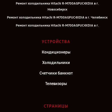
Ремонт холодильника Hitachi R-M700AGPUC4XDIA в г.
Новосибирск
Ремонт холодильника Hitachi R-M700AGPUC4XDIA в г. Челябинск
Ремонт холодильника Hitachi R-M700AGPUC4XDIA в г.
Екатеринбург
Ремонт холодильника Hitachi R-M700AGPUC4XDIA в г. Воронеж
УСТРОЙСТВА
Ремонт холодильника Hitachi R-M700AGPUC4XDIA в г. Саратов
Кондиционеры
Ремонт холодильника Hitachi R-M700AGPUC4XDIA в г. Самара
Холодильники
Ремонт холодильника Hitachi R-M700AGPUC4XDIA в г. Киров
Ремонт холодильника Hitachi R-M700AGPUC4XDIA в г. Москва
Счетчики банкнот
Ремонт холодильника Hitachi R-M700AGPUC4XDIA в г. Санкт-
Телевизоры
Петербург
СТРАНИЦЫ