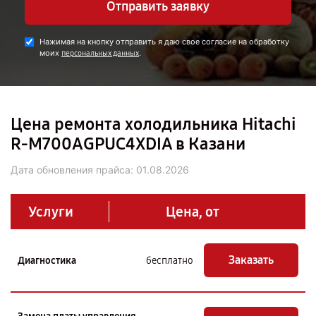
Отправить заявку
Нажимая на кнопку отправить я даю свое согласие на обработку
моих
.
персональных данных
Цена ремонта холодильника Hitachi
R-M700AGPUC4XDIA в Казани
Дата обновления прайса:
01.08.2026
Услуги
Цена, от
Заказать
Диагностика
бесплатно