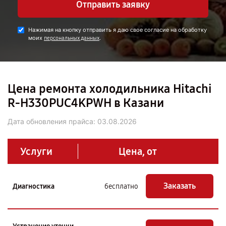
Отправить заявку
Нажимая на кнопку отправить я даю свое согласие на обработку
моих
.
персональных данных
Цена ремонта холодильника Hitachi
R-H330PUC4KPWH в Казани
Дата обновления прайса:
03.08.2026
Услуги
Цена, от
Заказать
Диагностика
бесплатно