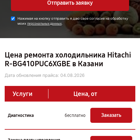
Отправить заявку
Нажимая на кнопку отправить я даю свое согласие на обработку
моих
.
персональных данных
Цена ремонта холодильника Hitachi
R-BG410PUC6XGBE в Казани
Дата обновления прайса:
04.08.2026
Услуги
Цена, от
Заказать
Диагностика
бесплатно