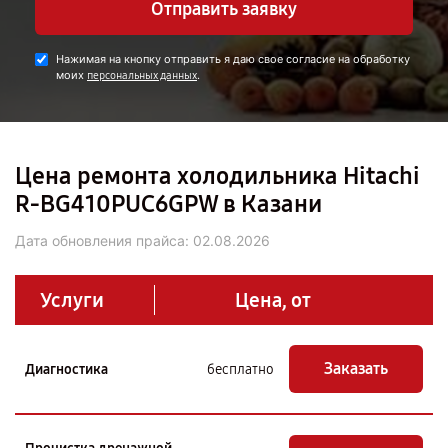
Отправить заявку
Нажимая на кнопку отправить я даю свое согласие на обработку
моих
.
персональных данных
Цена ремонта холодильника Hitachi
R-BG410PUC6GPW в Казани
Дата обновления прайса:
02.08.2026
Услуги
Цена, от
Заказать
Диагностика
бесплатно